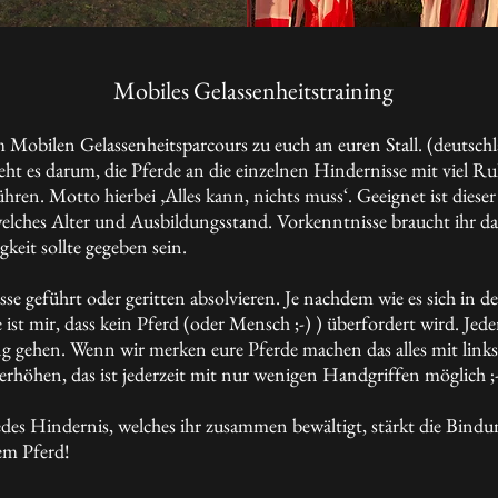
Mobiles Gelassenheitstraining
obilen Gelassenheitsparcours zu euch an euren Stall. (deutsch
eht es darum, die Pferde an die einzelnen Hindernisse mit viel Ru
hren. Motto hierbei ‚Alles kann, nichts muss‘. Geeignet ist dieser
elches Alter und Ausbildungsstand. Vorkenntnisse braucht ihr da
gkeit sollte gegeben sein.
sse geführt oder geritten absolvieren. Je nachdem wie es sich in
 ist mir, dass kein Pferd (oder Mensch ;-) ) überfordert wird. Jed
g gehen. Wenn wir merken eure Pferde machen das alles mit links
erhöhen, das ist jederzeit mit nur wenigen Handgriffen möglich ;
es Hindernis, welches ihr zusammen bewältigt, stärkt die Bindu
em Pferd!