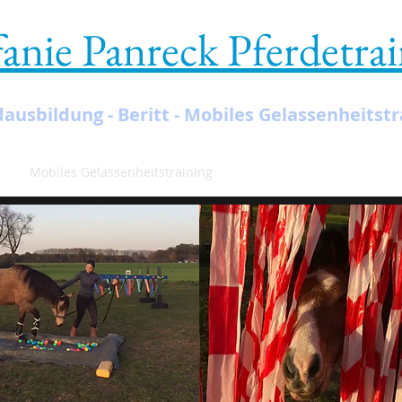
fanie Panreck Pferdetra
Training mit Vertrauen und Respekt
ausbildung - Beritt - Mobiles Gelassenheitstr
ch
Mobiles Gelassenheitstraining
Grundausbildung - Beritt