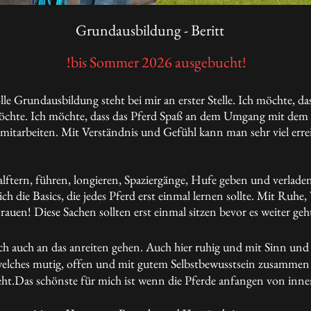
Grundausbildung - Beritt
!bis Sommer 2026 ausgebucht!
lle Grundausbildung steht bei mir an erster Stelle. Ich möchte, da
chte. Ich möchte, dass das Pferd Spaß an dem Umgang mit dem M
t mitarbeiten. Mit Verständnis und Gefühl kann man sehr viel erre
alftern, führen, longieren, Spaziergänge, Hufe geben und verladen
ich die Basics, die jedes Pferd erst einmal lernen sollte. Mit Ruh
rauen! Diese Sachen sollten erst einmal sitzen bevor es weiter geht
h auch an das anreiten gehen. Auch hier ruhig und mit Sinn und V
 welches mutig, offen und mit gutem Selbstbewusstsein zusamme
ht.Das schönste für mich ist wenn die Pferde anfangen von inne