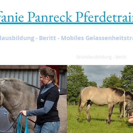
fanie Panreck Pferdetra
Training mit Vertrauen und Respekt
ausbildung - Beritt - Mobiles Gelassenheitstr
ch
Mobiles Gelassenheitstraining
Grundausbildung - Beritt