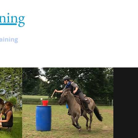
ining
aining
Termine
Mehr